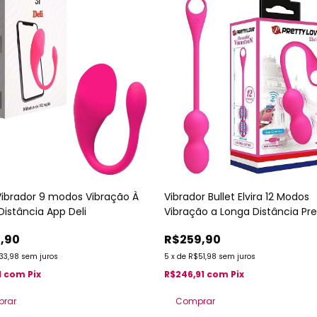
 Vibrador 9 modos Vibração À
Vibrador Bullet Elvira 12 Modos
Distância App Deli
Vibração a Longa Distância Pre
Love
,90
R$259,90
33,98
sem juros
5
x
de
R$51,98
sem juros
1
com
Pix
R$246,91
com
Pix