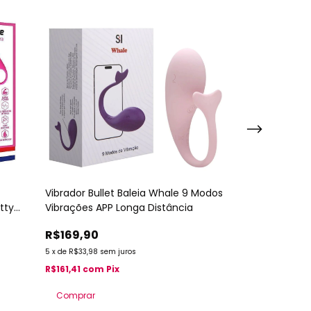
ESGOTADO
Vibrador Bullet Baleia Whale 9 Modos
Dedeira Vibra
tty
Vibrações APP Longa Distância
Clitoriano To
Premium
R$169,90
R$49,99
5
x
de
R$33,98
sem juros
5
x
de
R$10,00
sem 
R$161,41
com
Pix
R$47,49
com
P
Comprar