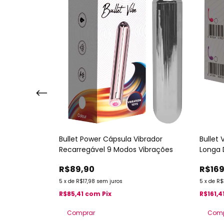
e Clitóris
Bullet Power Cápsula Vibrador
Bullet
 Recarregável
Recarregável 9 Modos Vibrações
Longa 
R$89,90
R$169
5
x
de
R$17,98
sem juros
5
x
de
R$
R$85,41
com
Pix
R$161,4