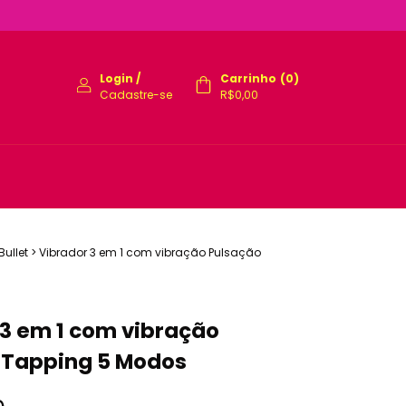
Login
/
Carrinho
(
0
)
Cadastre-se
R$0,00
Bullet
>
Vibrador 3 em 1 com vibração Pulsação
 3 em 1 com vibração
 Tapping 5 Modos