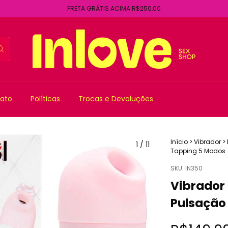
FRETA GRÁTIS ACIMA R$250,00
ato
Políticas
Trocas e Devoluções
Início
>
Vibrador
>
1
/
11
Tapping 5 Modos
SKU:
IN350
Vibrador
Pulsação