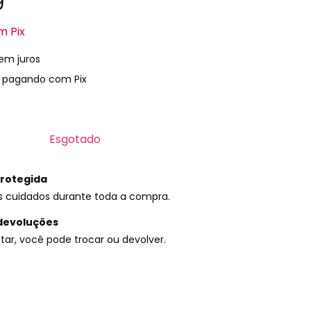
9
m
Pix
em juros
pagando com Pix
rotegida
s cuidados durante toda a compra.
devoluções
tar, você pode trocar ou devolver.