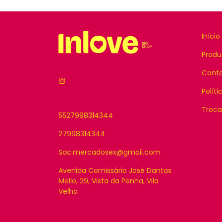
Início
Produ
Cont
Políti
Troca
5527998314344
27998314344
Sac.mercadosex@gmail.com
Avenida Comissário José Dantas
Mello, 29, Vista da Penha, Vila
Velha