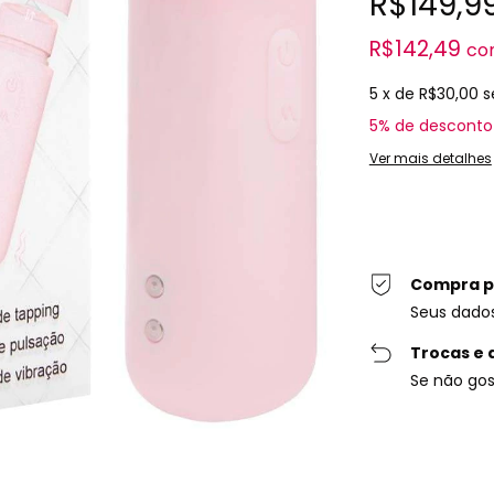
R$149,9
R$142,49
co
5
x de
R$30,00
s
5% de desconto
Ver mais detalhes
Compra p
Seus dado
Trocas e 
Se não gos